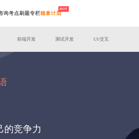
咨询
考点刷题
专栏
稳拿计划
前端开发
测试开发
UI/交互
语
己的竞争力