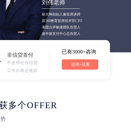
刘伟老师
校大网创始人兼首席讲师
原360教育首席技术官CTO
美团点评敏捷团队负责人
途牛新支付中心总负责人
已有3000+咨询
非信贷首付
不使用任何信贷
咨询+试看
工作后再还尾款
多个OFFER
优势